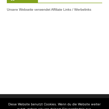
Unsere Webseite verwendet Affiliate Links / Werbelinks
Copyright 2020
Ketokiste.de - Alles
Powered by
Diese Website benutzt Cookies. Wenn du die Website weiter
rund um die
WordPress