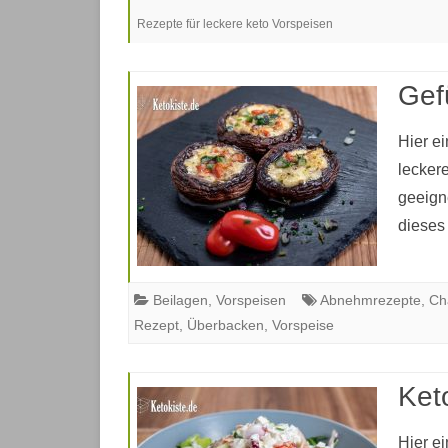
Rezepte für leckere keto Vorspeisen
VORSPEISEN
HAUPTGERICHTE
Gef
SOSSEN UND DRESSINGS
Hier e
NACHSPEISEN
lecker
geeign
GEBÄCK
dieses
SNACKS
SÜSSIGKEITEN
Beilagen
,
Vorspeisen
Abnehmrezepte
,
Ch
Rezept
,
Überbacken
,
Vorspeise
MARINADEN
GEWÜRZMISCHUNGEN
Ket
BEILAGEN
Hier ei
GETRÄNKE