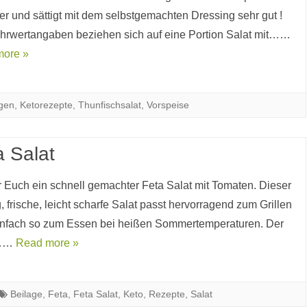
ker und sättigt mit dem selbstgemachten Dressing sehr gut !
hrwertangaben beziehen sich auf eine Portion Salat mit……
more »
gen
,
Ketorezepte
,
Thunfischsalat
,
Vorspeise
a Salat
ür Euch ein schnell gemachter Feta Salat mit Tomaten. Dieser
g, frische, leicht scharfe Salat passt hervorragend zum Grillen
infach so zum Essen bei heißen Sommertemperaturen. Der
t……
Read more »
Beilage
,
Feta
,
Feta Salat
,
Keto
,
Rezepte
,
Salat