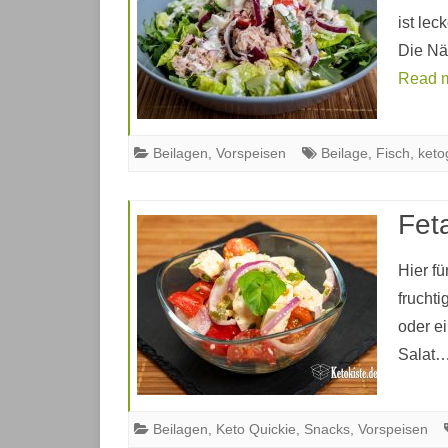
ist lec
Die Nä
Read 
Beilagen
,
Vorspeisen
Beilage
,
Fisch
,
keto
Fet
Hier f
fruchti
oder e
Sala
Beilagen
,
Keto Quickie
,
Snacks
,
Vorspeisen