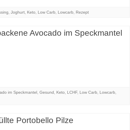
ssing
,
Joghurt
,
Keto
,
Low Carb
,
Lowcarb
,
Rezept
ackene Avocado im Speckmantel
ado im Speckmantel
,
Gesund
,
Keto
,
LCHF
,
Low Carb
,
Lowcarb
,
llte Portobello Pilze