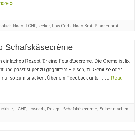
more »
obluch Naan
,
LCHF
,
lecker
,
Low Carb
,
Naan Brot
,
Pfannenbrot
o Schafskäsecréme
in einfaches Rezept für eine Fetakäsecreme. Die Creme ist fix
t und passt super zu gegrilltem Fleisch, zu Gemüse oder
h nur so zum snacken. Über ein Feedback unter……
Read
tokiste
,
LCHF
,
Lowcarb
,
Rezept
,
Schafskäsecreme
,
Selber machen
,