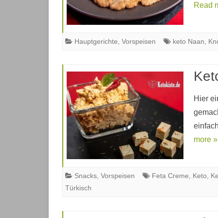
Read 
Hauptgerichte
,
Vorspeisen
keto Naan
,
Kn
Ket
Hier e
gemach
einfac
more »
Snacks
,
Vorspeisen
Feta Creme
,
Keto
,
Ke
Türkisch