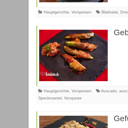
Hauptgerichte
,
Vorspeisen
Blattsalat
,
Dre
Geb
Hauptgerichte
,
Vorspeisen
Avocado
,
avoc
Speckmantel
,
Vorspeise
Gefü