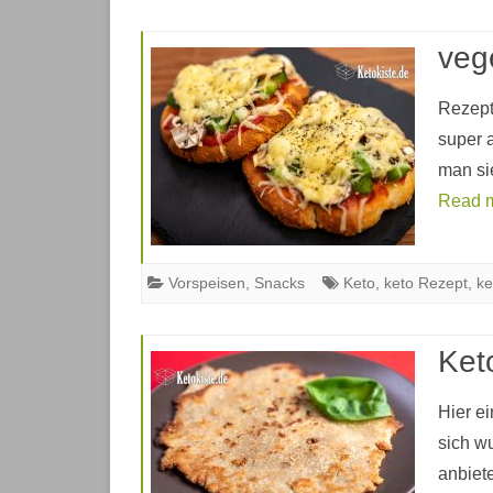
veg
Rezept 
super a
man si
Read 
Vorspeisen
,
Snacks
Keto
,
keto Rezept
,
ke
Ket
Hier e
sich wu
anbiet