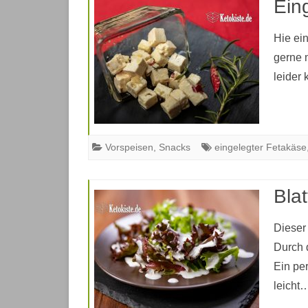
Ein
Hie ei
gerne 
leider
Vorspeisen
,
Snacks
eingelegter Fetakäse
Bla
Dieser 
Durch 
Ein per
leich