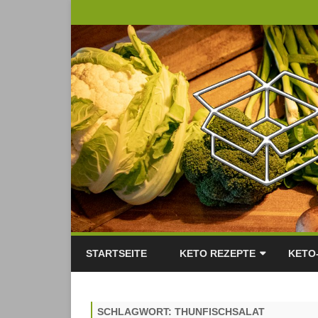
STARTSEITE
KETO REZEPTE
KETO
KETO QUICKIE
SCHLAGWORT:
THUNFISCHSALAT
FRÜHSTÜCK