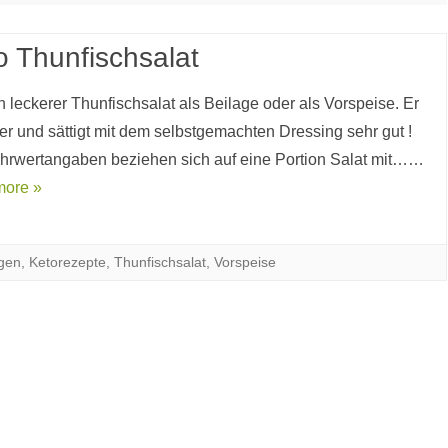
o Thunfischsalat
n leckerer Thunfischsalat als Beilage oder als Vorspeise. Er
ker und sättigt mit dem selbstgemachten Dressing sehr gut !
hrwertangaben beziehen sich auf eine Portion Salat mit……
more »
gen
,
Ketorezepte
,
Thunfischsalat
,
Vorspeise