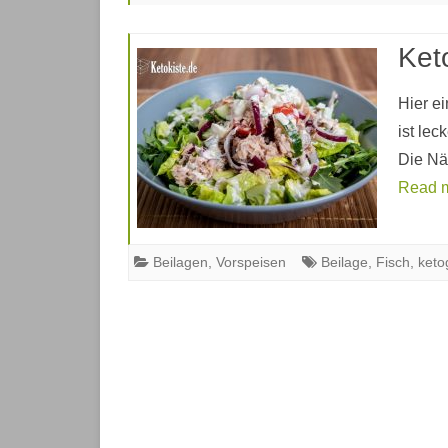
VORSPEISEN
Ket
HAUPTGERICHTE
Hier ei
SOSSEN UND DRESSINGS
ist lec
Die Nä
NACHSPEISEN
Read 
GEBÄCK
SNACKS
Beilagen
,
Vorspeisen
Beilage
,
Fisch
,
keto
SÜSSIGKEITEN
MARINADEN
GEWÜRZMISCHUNGEN
BEILAGEN
GETRÄNKE