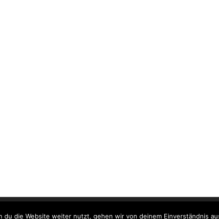
Ketokiste.de - Alles rund um die ketogene Ernährung
 du die Website weiter nutzt, gehen wir von deinem Einverständnis au