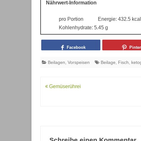
Nährwert-Information
pro Portion
Energie:
432.5 kcal
Kohlenhydrate:
5.45 g
Facebook
Pinter
Beilagen
,
Vorspeisen
Beilage
,
Fisch
,
keto
Beitragsnavigation
Gemüserührei
Schreibe einen Kommentar