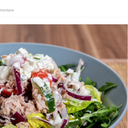
zu
mentare
Keto
Thunfischsalat