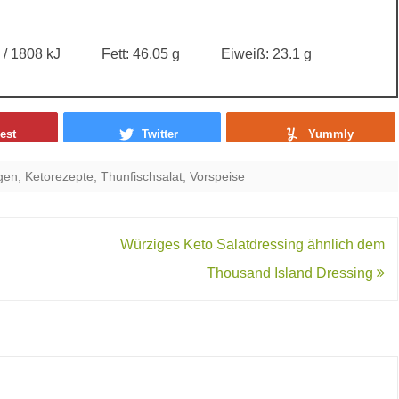
 / 1808 kJ
Fett:
46.05 g
Eiweiß:
23.1 g
est
Twitter
Yummly
gen
,
Ketorezepte
,
Thunfischsalat
,
Vorspeise
Würziges Keto Salatdressing ähnlich dem
Thousand Island Dressing